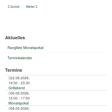
Vorheriger Beitrag: Goldenes Doppel - das gab es noch nie
Nächster Beitrag: Die Schützengesellschaft Hillerse hat das ne
Zurück
Weiter
Aktuelles
Rangliste Monatspokal
Terminkalender
Termine
22.08.2026
;
19:30
-
23:30
Grillabend
06.09.2026
;
15:00
-
17:00
Monatspokal
08.09.2026
;