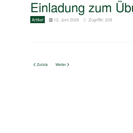
Einladung zum Üb
Artikel
12. Juni 2026
Zugriffe: 228
Vorheriger Beitrag: Ein Festwochenende mit viel Emotionen
Nächster Beitrag: Tigerenten-Scheibe der Schüt
Zurück
Weiter