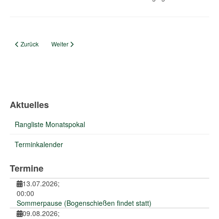
Vorheriger Beitrag: Das Königshaus 2025
Nächster Beitrag: Alle ins Gold
Zurück
Weiter
Aktuelles
Rangliste Monatspokal
Terminkalender
Termine
13.07.2026
;
00:00
Sommerpause (Bogenschießen findet statt)
09.08.2026
;